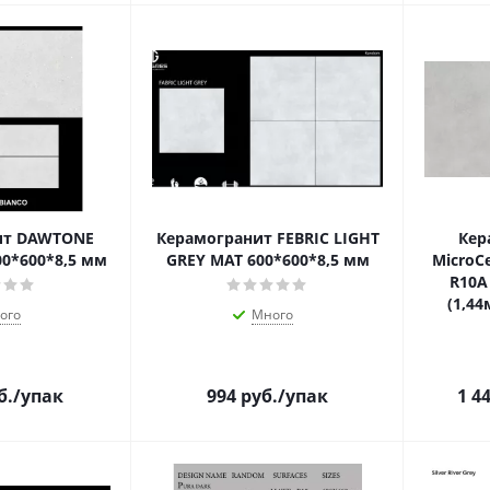
ит DAWTONE
Керамогранит FEBRIC LIGHT
Кер
0*600*8,5 мм
GREY MAT 600*600*8,5 мм
MicroC
R10A
(1,44
ого
Много
б.
/упак
994
руб.
/упак
1 4