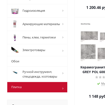
1 200.46
р
Гидроизоляция
Армирующие материалы
Пены, клеи, герметики
Электротовары
Обои
Керамогранит 
Ручной инструмент,
GREY 
спецодежда, хозтовары
Ма
Плитка
1 148
руб