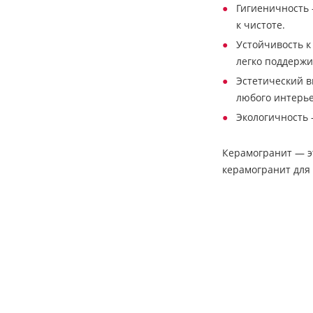
Гигиеничность 
к чистоте.
Устойчивость к
легко поддержив
Эстетический в
любого интерье
Экологичность 
Керамогранит — эт
керамогранит для 