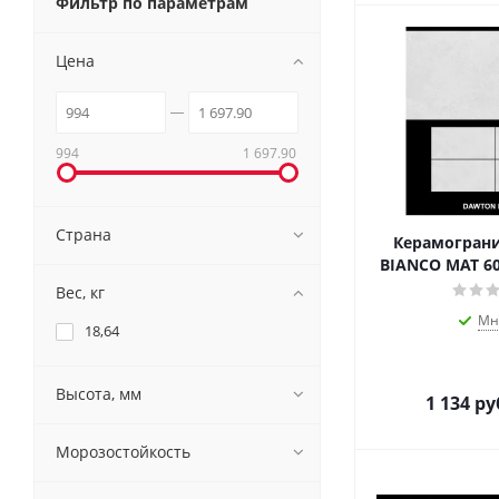
Фильтр по параметрам
Цена
994
1 697.90
Страна
Керамогран
BIANCO MAT 60
Вес, кг
Мн
18,64
Высота, мм
1 134
ру
Морозостойкость