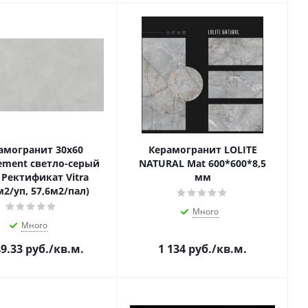
амогранит 30х60
Керамогранит LOLITE
ement светло-серый
NATURAL Mat 600*600*8,5
 Ректификат Vitra
мм
м2/уп, 57,6м2/пал)
Много
Много
49.33
руб.
/кв.м.
1 134
руб.
/кв.м.