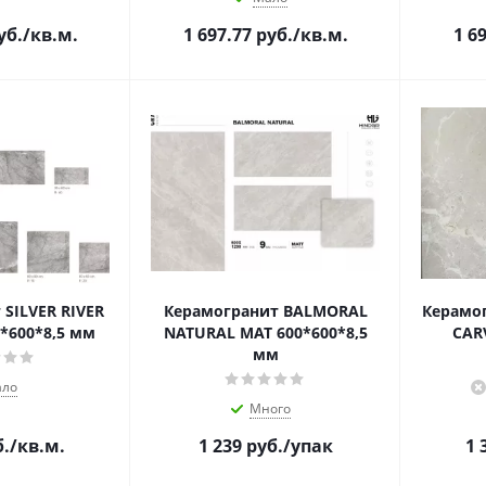
уб.
/кв.м.
1 697.77
руб.
/кв.м.
1 6
SILVER RIVER
Керамогранит BALMORAL
Керамог
POL 600*600*8,5 мм
NATURAL MAT 600*600*8,5
CAR
мм
ло
Много
.
/кв.м.
1 239
руб.
/упак
1 