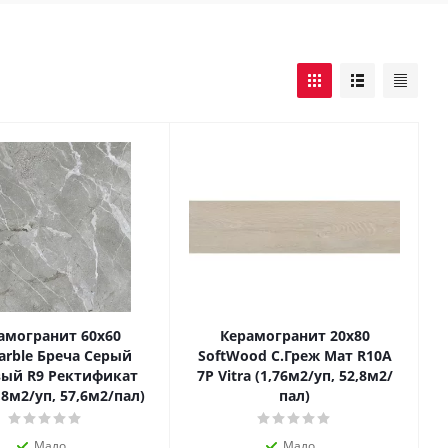
амогранит 60х60
Керамогранит 20х80
arble Бреча Серый
SoftWood С.Греж Мат R10A
ый R9 Ректификат
7Р Vitra (1,76м2/уп, 52,8м2/
1,8м2/уп, 57,6м2/пал)
пал)
Мало
Мало