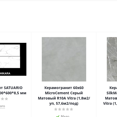
т SATUARIO
Керамогранит 60х60
Кер
00*600*8,5 мм
MicroCement Серый
SilkM
Матовый R10A Vitra (1,8м2/
Матов
уп, 57,6м2/под)
Vitra (
ого
Мало