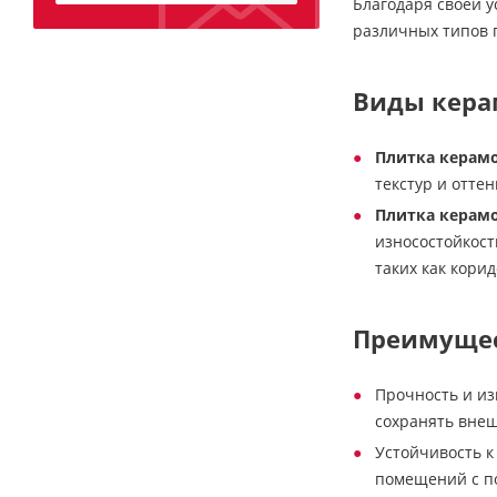
Благодаря своей 
различных типов п
Виды кера
Плитка керам
текстур и отте
Плитка керам
износостойкост
таких как корид
Преимущес
Прочность и из
сохранять внеш
Устойчивость к
помещений с по