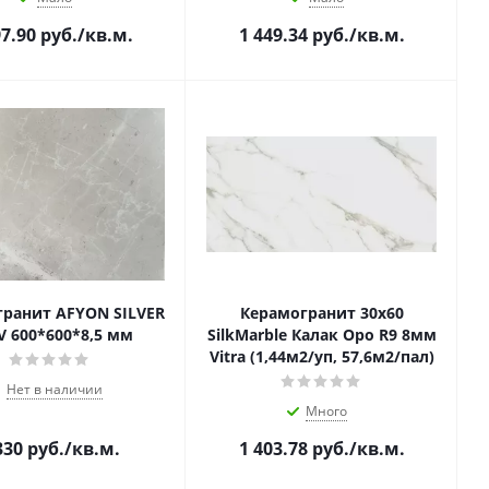
97.90
руб.
/кв.м.
1 449.34
руб.
/кв.м.
ранит AFYON SILVER
Керамогранит 30х60
V 600*600*8,5 мм
SilkMarble Калак Оро R9 8мм
Vitra (1,44м2/уп, 57,6м2/пал)
Нет в наличии
Много
330
руб.
/кв.м.
1 403.78
руб.
/кв.м.